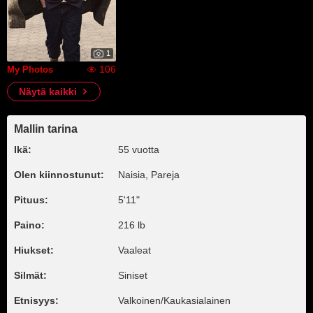
1
106
My Photos
Näytä kaikki
Mallin tarina
Ikä:
55 vuotta
Olen kiinnostunut:
Naisia, Pareja
Pituus:
5'11"
Paino:
216 lb
Hiukset:
Vaaleat
Silmät:
Siniset
Etnisyys:
Valkoinen/Kaukasialainen