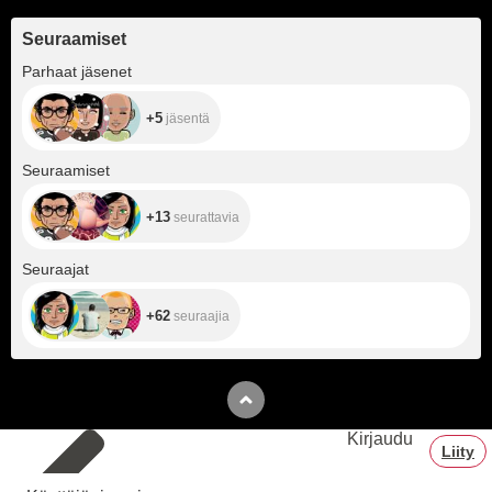
Seuraamiset
+5
Parhaat jäsenet
+5
jäsentä
+13
Seuraamiset
+13
seurattavia
+62
Seuraajat
+62
seuraajia
Kirjaudu
Liity