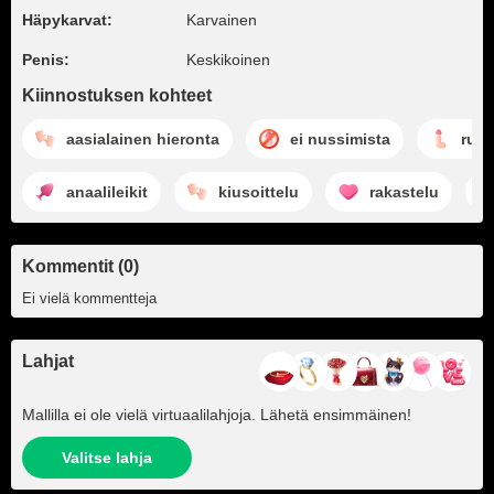
Häpykarvat:
Karvainen
Penis:
Keskikoinen
Kiinnostuksen kohteet
aasialainen hieronta
ei nussimista
run
anaalileikit
kiusoittelu
rakastelu
Kommentit (0)
Ei vielä kommentteja
Lahjat
Mallilla ei ole vielä virtuaalilahjoja. Lähetä ensimmäinen!
Valitse lahja