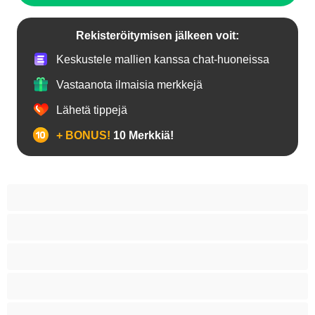
Rekisteröitymisen jälkeen voit:
Keskustele mallien kanssa chat-huoneissa
Vastaanota ilmaisia merkkejä
Lähetä tippejä
+ BONUS!
10 Merkkiä!
18+ teinejä
Aasialaisia
Ajeltuja pilluja
Anaali
Arabi