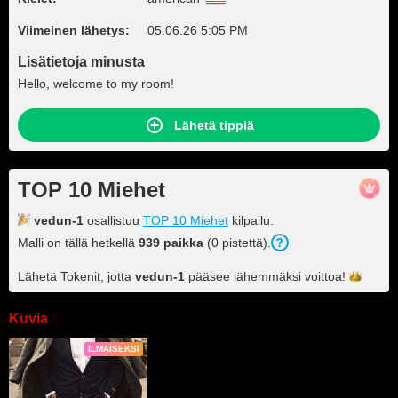
Viimeinen lähetys:
05.06.26 5:05 PM
Lisätietoja minusta
Hello, welcome to my room!
Lähetä tippiä
TOP 10 Miehet
vedun-1
osallistuu
TOP 10 Miehet
kilpailu.
Malli on tällä hetkellä
939 paikka
(0 pistettä).
Lähetä Tokenit, jotta
vedun-1
pääsee lähemmäksi
voittoa!
Kuvia
ILMAISEKSI