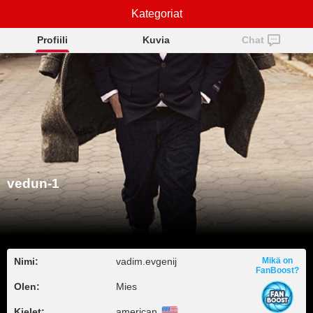
Kategoriat
vedun-1
Profiili
Kuvia
Chat
vedun-1
Nimi:
vadim.evgenij
Mikä on
FanBoost?
Olen:
Mies
Kielet:
american