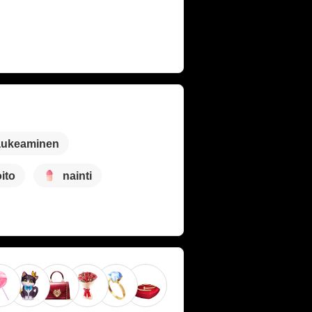
aukeaminen
ito
nainti