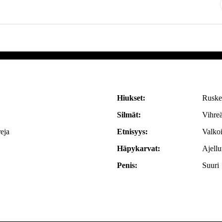
Hiukset:
Ruske
Silmät:
Vihreä
reja
Etnisyys:
Valko
Häpykarvat:
Ajellu
Penis:
Suuri