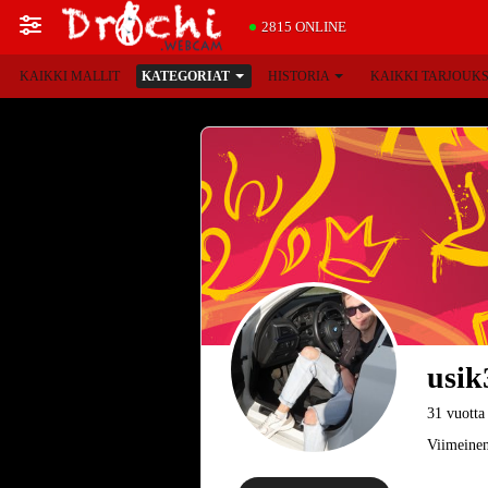
2815 ONLINE
KAIKKI MALLIT
KATEGORIAT
HISTORIA
KAIKKI TARJOUK
usik
31 vuotta
Viimeinen