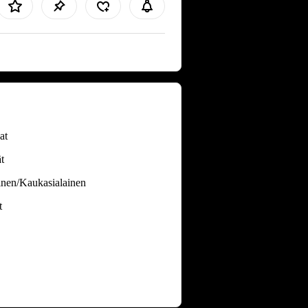
at
t
inen/Kaukasialainen
t