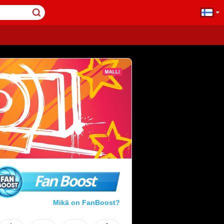
Fan Boost
Mikä on FanBoost?