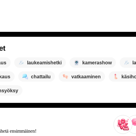
et
aus
laukeamishetki
kamerashow
l
kaus
chattailu
vatkaaminen
käsiho
nsyöksy
 Lähetä ensimmäinen!