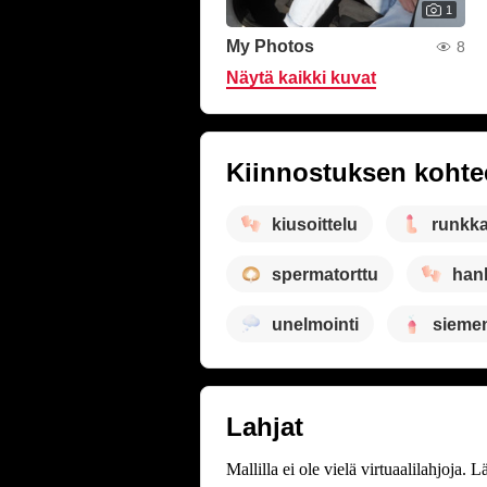
1
My Photos
8
Näytä kaikki kuvat
Kiinnostuksen kohte
kiusoittelu
runkk
spermatorttu
han
unelmointi
sieme
Lahjat
Mallilla ei ole vielä virtuaalilahjoja.