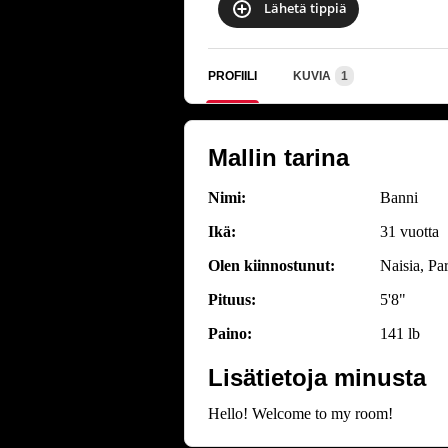
Lähetä tippiä
PROFIILI
KUVIA
1
Mallin tarina
Nimi:
Banni
Ikä:
31 vuotta
Olen kiinnostunut:
Naisia, Pa
Pituus:
5'8"
Paino:
141 lb
Lisätietoja minusta
Hello! Welcome to my room!