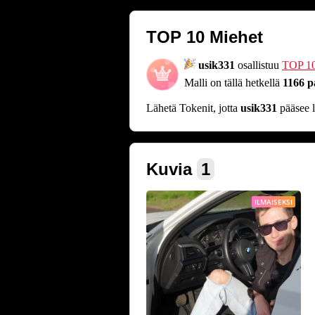
TOP 10 Miehet
usik331
osallistuu
TOP 10
Malli on tällä hetkellä
1166 p
Lähetä Tokenit, jotta
usik331
pääsee 
Kuvia
1
ILMAISEKSI