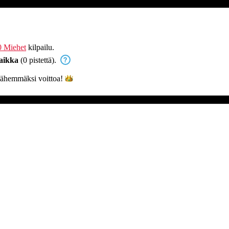
 Miehet
kilpailu.
aikka
(0 pistettä).
lähemmäksi
voittoa!