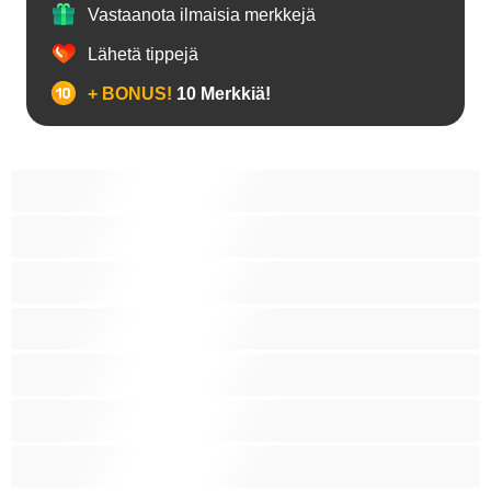
Vastaanota ilmaisia merkkejä
Lähetä tippejä
+ BONUS!
10 Merkkiä!
18+ teinejä
Aasialaisia
Ajeltuja pilluja
Anaali
Arabi
Beibejä
Blondeja