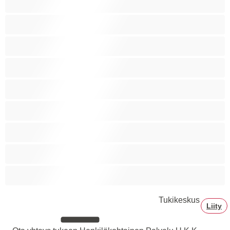
Siro
Sitomista
Squirttailua
Tummaihoinen
Tupakoivia
Valkoisia Tyttöjä
Valtavia Tissejä
Varttuneita
Tukikeskus
Liity