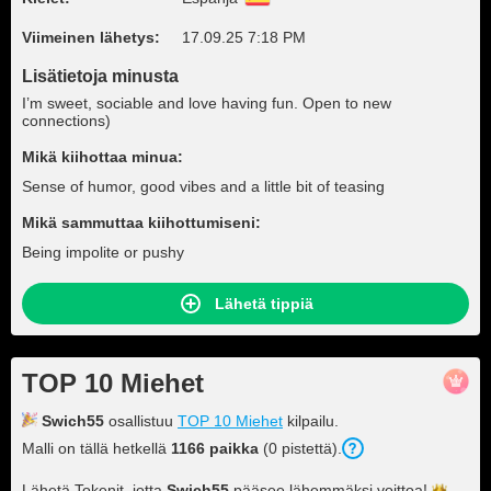
Viimeinen lähetys:
17.09.25 7:18 PM
Lisätietoja minusta
I’m sweet, sociable and love having fun. Open to new
connections)
Mikä kiihottaa minua:
Sense of humor, good vibes and a little bit of teasing
Mikä sammuttaa kiihottumiseni:
Being impolite or pushy
Lähetä tippiä
TOP 10 Miehet
Swich55
osallistuu
TOP 10 Miehet
kilpailu.
Malli on tällä hetkellä
1166 paikka
(0 pistettä).
Lähetä Tokenit, jotta
Swich55
pääsee lähemmäksi
voittoa!