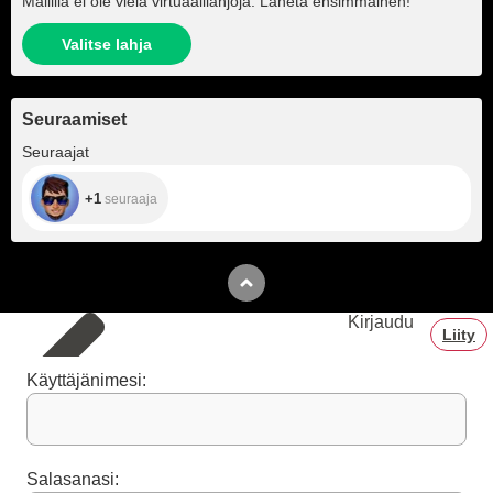
Mallilla ei ole vielä virtuaalilahjoja. Lähetä ensimmäinen!
Valitse lahja
Seuraamiset
+1
Seuraajat
+1
seuraaja
Kirjaudu
Liity
Käyttäjänimesi:
Salasanasi: