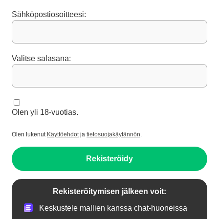
Sähköpostiosoitteesi:
Valitse salasana:
Olen yli 18-vuotias.
Olen lukenut
Käyttöehdot
ja
tietosuojakäytännön
.
Rekisteröidy
Rekisteröitymisen jälkeen voit:
Keskustele mallien kanssa chat-huoneissa