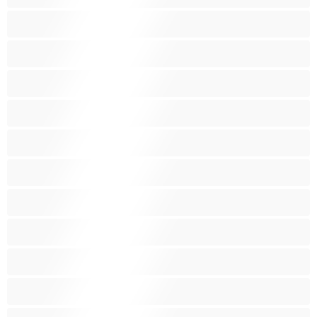
Lesboja
Lihaksikkaita
Muodokkaita
Opiskelijatyttöjä
Paras yksityishenkilöille
Pieniä tissejä
Pornotähtiä
Punapäitä
Raskaana olevia
Ruskeaveriköitä
Ryhmäseksiä