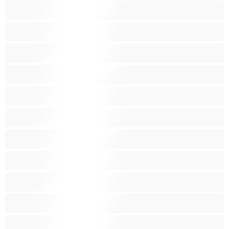
Fetissi
Intialainen
Iso perse
Isoja kauniita naisia
Isoja tissejä
Isoäitejä
Karvaisia pilluja
Keskikokoisia tissejä
Kotirouvia
Latino
Leluja