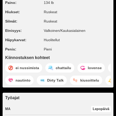
Paino:
134 lb
Hiukset:
Ruskeat
Silmät:
Ruskeat
Etnisyys:
Valkoinen/Kaukasialainen
Häpykarvat:
Huolitellut
Penis:
Pieni
Kiinnostuksen kohteet
ei nussimista
chattailu
lovense
nautinto
Dirty Talk
kiusoittelu
Työajat
MA
Lepopäivä