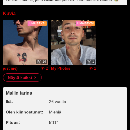
Kuvia
ILMAISEKSI
ILMAISEKSI
14
1
2
2
just me)
My Photos
Näytä kaikki
Mallin tarina
Ikä:
26 vuotta
Olen kiinnostunut:
Miehiä
Pituus:
5'11"