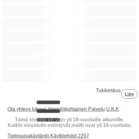
Squirttailua
Tummaihoinen
Tupakoivia
Valkoisia Tyttöjä
Valtavia Tissejä
Varttuneita
Tukikeskus
Liity
Ota yhteys tukeen
Henkilökohtainen Palvelu
U.K.K
Tämä sivusto on vain yli 18-vuotiaille aikuisille.
Kaikki sivustolla esiintyvät mallit ovat yli 18-vuotiaita.
Tietosuojakäytäntö
Käyttöehdot
2257