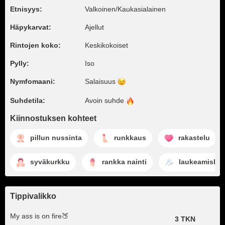
Etnisyys:
Valkoinen/Kaukasialainen
Häpykarvat:
Ajellut
Rintojen koko:
Keskikokoiset
Pylly:
Iso
Nymfomaani:
Salaisuus
Suhdetila:
Avoin
suhde
Kiinnostuksen kohteet
pillun nussinta
runkkaus
rakastelu
syväkurkku
rankka nainti
laukeamishet
Tippivalikko
My ass is on fire🍑
3 TKN