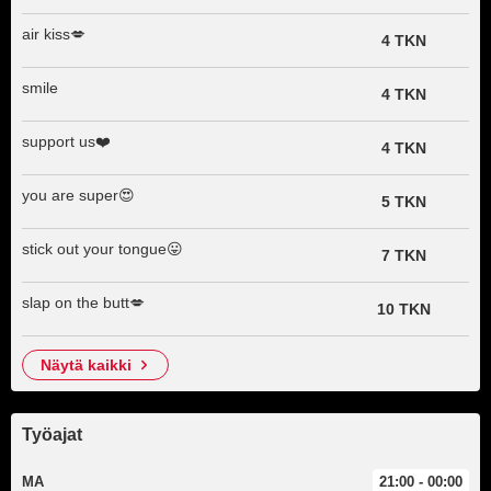
air kiss💋
4 TKN
smile
4 TKN
support us❤️
4 TKN
you are super😍
5 TKN
stick out your tongue😛
7 TKN
slap on the butt💋
10 TKN
näytä kaikki
Työajat
MA
21:00 - 00:00