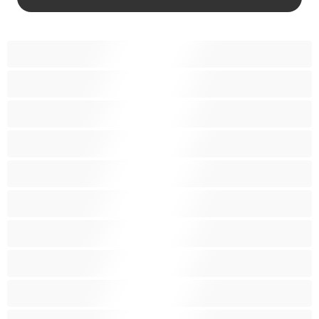
18+ teinejä
Aasialaisia
Ajeltuja pilluja
Anaali
Arabi
Beibejä
Blondeja
Fetissi
Intialainen
Iso perse