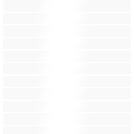
Muodokkaita
Opiskelijatyttöjä
Paras yksityishenkilöille
Pieniä tissejä
Pornotähtiä
Punapäitä
Raskaana olevia
Ruskeaveriköitä
Ryhmäseksiä
Siro
Sitomista