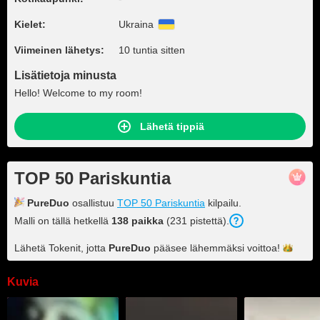
Kielet:
Ukraina
Viimeinen lähetys:
10 tuntia sitten
Lisätietoja minusta
Hello! Welcome to my room!
Lähetä tippiä
TOP 50 Pariskuntia
PureDuo
osallistuu
TOP 50 Pariskuntia
kilpailu.
Malli on tällä hetkellä
138 paikka
(231 pistettä).
Lähetä Tokenit, jotta
PureDuo
pääsee lähemmäksi
voittoa!
Kuvia