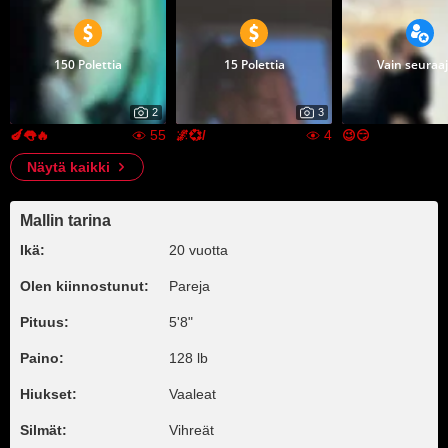
150 Polettia
15 Polettia
Vain seuraaji
2
3
55
4
🍆👅🔥
🌌💞/
😉😏
Näytä kaikki
Mallin tarina
Ikä:
20 vuotta
Olen kiinnostunut:
Pareja
Pituus:
5'8"
Paino:
128 lb
Hiukset:
Vaaleat
Silmät:
Vihreät