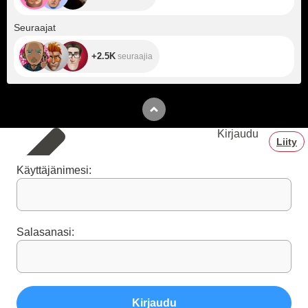
+2.5K
Seuraajat
+2.5K
seuraajia
Kirjaudu
Liity
Käyttäjänimesi:
Salasanasi:
Kirjaudu