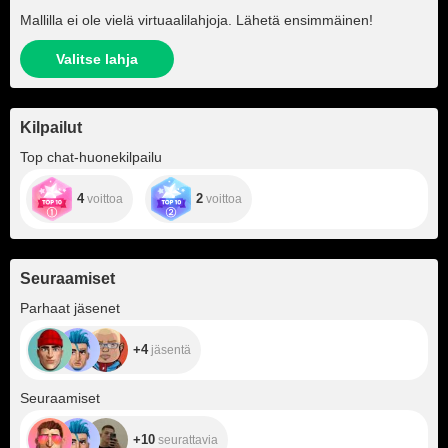
Mallilla ei ole vielä virtuaalilahjoja. Lähetä ensimmäinen!
Valitse lahja
Kilpailut
Top chat-huonekilpailu
4
2
voittoa
voittoa
Seuraamiset
+4
Parhaat jäsenet
+4
jäsentä
+10
Seuraamiset
+10
seurattavia