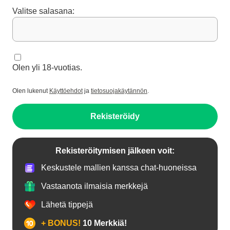
Valitse salasana:
Olen yli 18-vuotias.
Olen lukenut
Käyttöehdot
ja
tietosuojakäytännön
.
Rekisteröidy
Rekisteröitymisen jälkeen voit:
Keskustele mallien kanssa chat-huoneissa
Vastaanota ilmaisia merkkejä
Lähetä tippejä
+ BONUS!
10 Merkkiä!