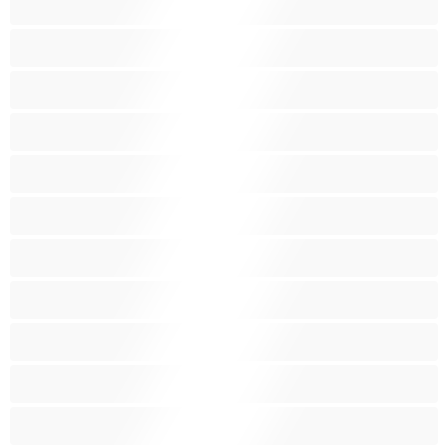
Isoja kauniita naisia
Isoja tissejä
Isoäitejä
Karvaisia pilluja
Keskikokoisia tissejä
Kotirouvia
Latino
Leluja
Lesboja
Lihaksikkaita