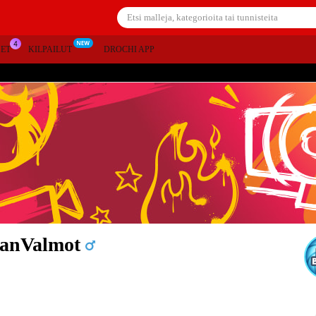
SET
KILPAILUT
DROCHI APP
ianValmot