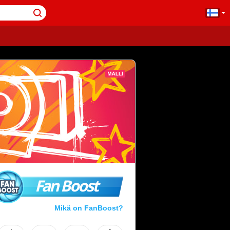
Fan Boost
Mikä on FanBoost?