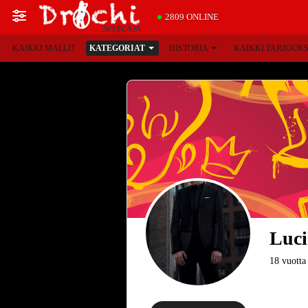
2809 ONLINE
KAIKKI MALLIT
KATEGORIAT
HISTORIA
KAIKKI TARJOUK
Luc
18 vuotta