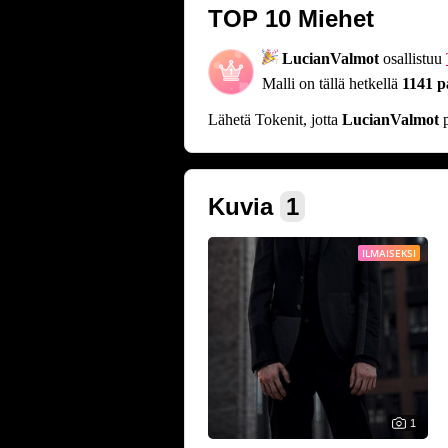
TOP 10 Miehet
LucianValmot
osallistuu
Malli on tällä hetkellä
1141 p
Lähetä Tokenit, jotta
LucianValmot
p
Kuvia
1
ILMAISEKSI
1