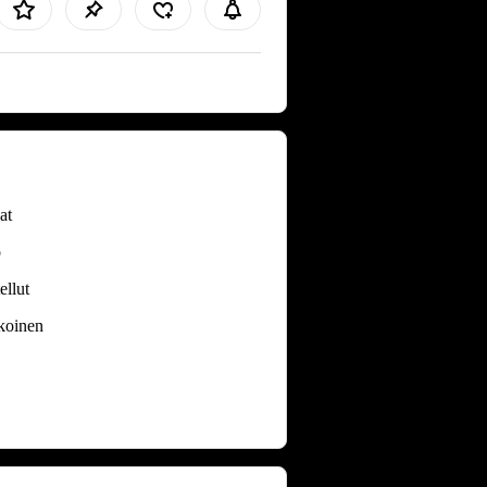
at
o
ellut
koinen