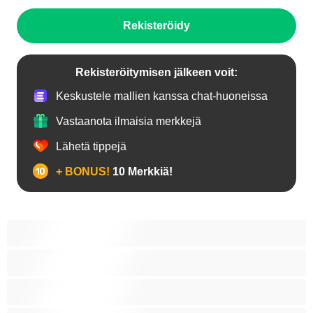
Rekisteröidy
Rekisteröitymisen jälkeen voit:
Keskustele mallien kanssa chat-huoneissa
Vastaanota ilmaisia merkkejä
Lähetä tippejä
+ BONUS!
10 Merkkiä!
18+ teinejä
Aasialaisia
Ajeltuja pilluja