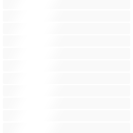
Anaali
Arabi
Beibejä
Blondeja
Fetissi
Intialainen
Iso perse
Isoja kauniita naisia
Isoja tissejä
Isoäitejä
Karvaisia pilluja