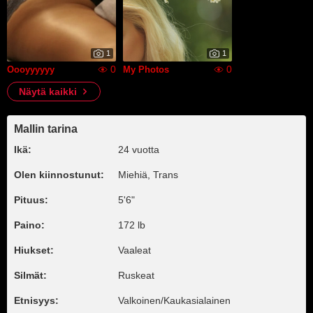
1
1
0
0
Oooyyyyyy
My Photos
Näytä kaikki
Mallin tarina
Ikä:
24 vuotta
Olen kiinnostunut:
Miehiä, Trans
Pituus:
5'6"
Paino:
172 lb
Hiukset:
Vaaleat
Silmät:
Ruskeat
Etnisyys:
Valkoinen/Kaukasialainen