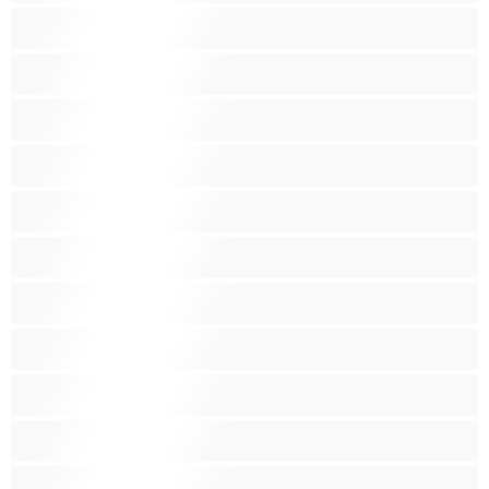
Keskikokoisia tissejä
Kotirouvia
Latino
Leluja
Lesboja
Lihaksikkaita
Muodokkaita
Opiskelijatyttöjä
Paras yksityishenkilöille
Pieniä tissejä
Pornotähtiä