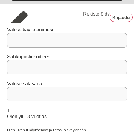
Rekisteröidy
Kirjaudu
Valitse käyttäjänimesi:
Sähköpostiosoitteesi:
Valitse salasana:
Olen yli 18-vuotias.
Olen lukenut
Käyttöehdot
ja
tietosuojakäytännön
.