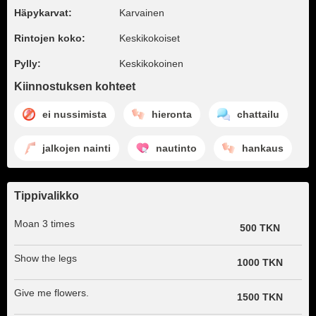
Häpykarvat:
Karvainen
Rintojen koko:
Keskikokoiset
Pylly:
Keskikokoinen
Kiinnostuksen kohteet
ei nussimista
hieronta
chattailu
jalkojen nainti
nautinto
hankaus
Tippivalikko
Moan 3 times
500 TKN
Show the legs
1000 TKN
Give me flowers.
1500 TKN