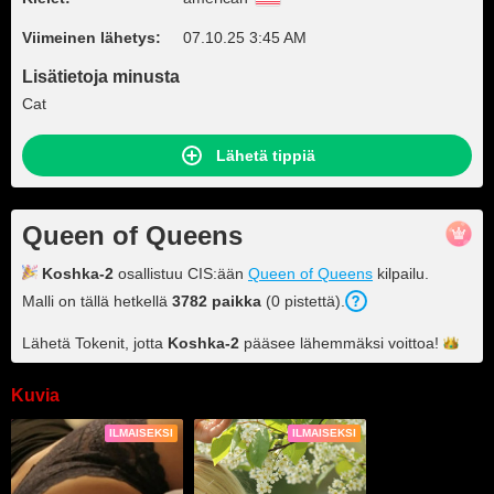
Viimeinen lähetys:
07.10.25 3:45 AM
Lisätietoja minusta
Cat
Lähetä tippiä
Queen of Queens
Koshka-2
osallistuu CIS:ään
Queen of Queens
kilpailu.
Malli on tällä hetkellä
3782 paikka
(0 pistettä).
Lähetä Tokenit, jotta
Koshka-2
pääsee lähemmäksi
voittoa!
Kuvia
ILMAISEKSI
ILMAISEKSI