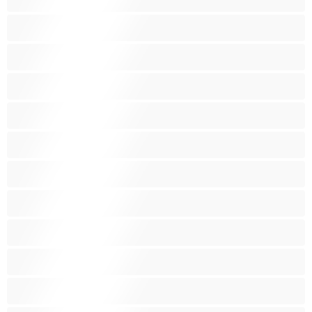
Punapäitä
Raskaana olevia
Ruskeaveriköitä
Ryhmäseksiä
Siro
Sitomista
Squirttailua
Tummaihoinen
Tupakoivia
Valkoisia Tyttöjä