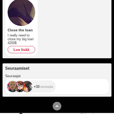
Close the loan
I really need to
close my big loan
4250$
Lue lisää
Seuraamiset
+33
Seuraajat
+33
seuraajia