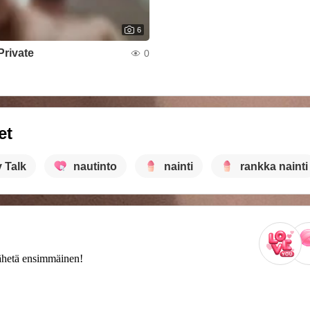
6
Private
0
et
y Talk
nautinto
nainti
rankka nainti
 Lähetä ensimmäinen!