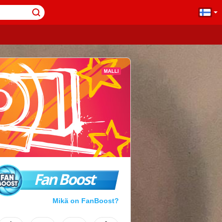
Fan Boost
Mikä on FanBoost?