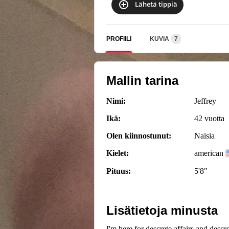
Lähetä tippiä
PROFIILI
KUVIA
7
Mallin tarina
Nimi:
Jeffrey
Ikä:
42 vuotta
Olen kiinnostunut:
Naisia
Kielet:
american
Pituus:
5'8"
Lisätietoja minusta
I'm here for descrete affairs and des