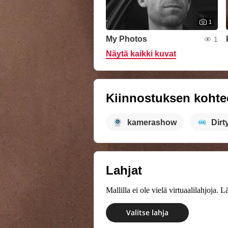
1
My Photos
1
Näytä kaikki kuvat
Kiinnostuksen kohte
kamerashow
Dirt
Lahjat
Mallilla ei ole vielä virtuaalilahjoja.
Valitse lahja