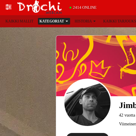
2414 ONLINE
KAIKKI MALLIT
KATEGORIAT
HISTORIA
KAIKKI TARJOUK
Jimb
42 vuotta
Viimeinen