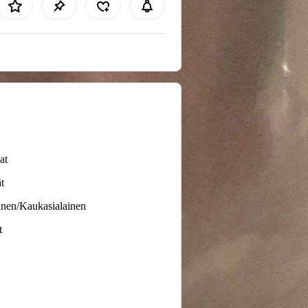
at
t
inen/Kaukasialainen
t