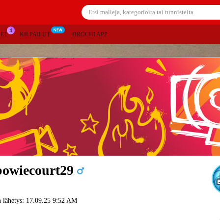
SET
KILPAILUT
DROCHI APP
owiecourt29
 lähetys: 17.09.25 9:52 AM