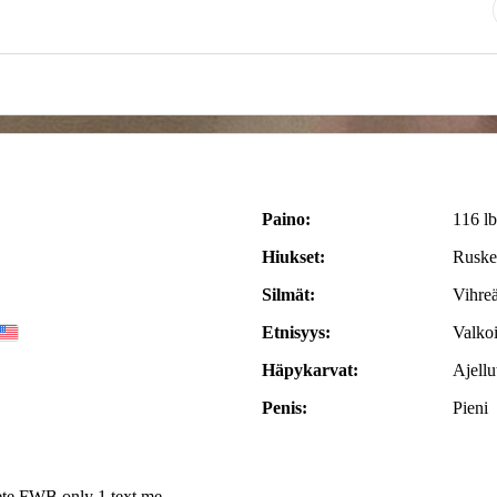
Paino:
116 lb
Hiukset:
Ruske
Silmät:
Vihreä
Etnisyys:
Valko
Häpykarvat:
Ajellu
Penis:
Pieni
crete FWB only 1 text me