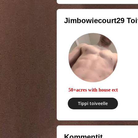
Jimbowiecourt29
Toi
50+acres with house ect
Tippi toiveelle
Kommentit