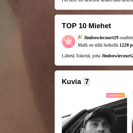
TOP 10 Miehet
Jimbowiecourt29
osallis
Malli on tällä hetkellä
1228 p
Lähetä Tokenit, jotta
Jimbowiecourt
Kuvia
7
ILMAISEKSI