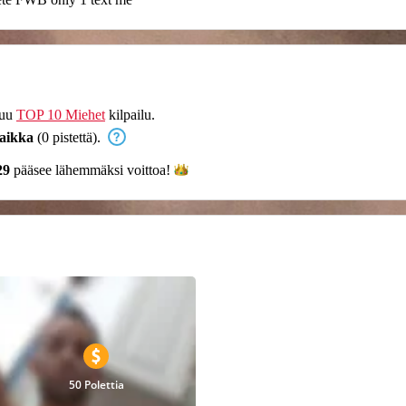
tuu
TOP 10 Miehet
kilpailu.
aikka
(0 pistettä).
29
pääsee lähemmäksi
voittoa!
50 Polettia