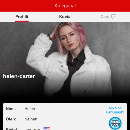
helen-carter
Kategoriat
Profiili
Kuvia
Chat
helen-carter
Nimi:
Helen
Mikä on
FanBoost?
Olen:
Nainen
Kielet:
american