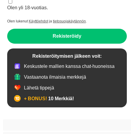
Olen yli 18-vuotias.
Olen lukenut
Käyttöehdot
ja
tietosuojakäytännön
.
Rekisteröidy
Rekisteröitymisen jälkeen voit:
Keskustele mallien kanssa chat-huoneissa
Vastaanota ilmaisia merkkejä
Lähetä tippejä
+ BONUS!
10 Merkkiä!
18+ teinejä