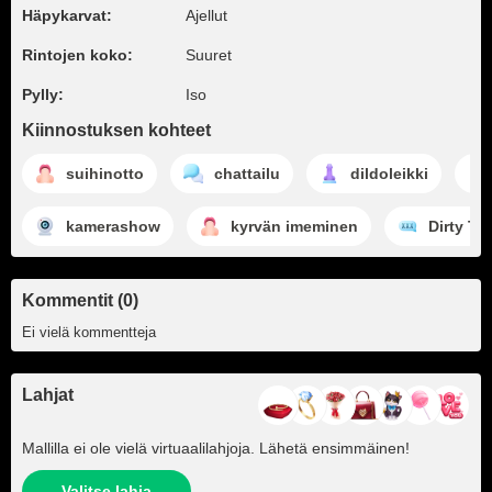
Häpykarvat:
Ajellut
Rintojen koko:
Suuret
Pylly:
Iso
Kiinnostuksen kohteet
suihinotto
chattailu
dildoleikki
kamerashow
kyrvän imeminen
Dirty Tal
Kommentit (0)
Ei vielä kommentteja
Lahjat
Mallilla ei ole vielä virtuaalilahjoja. Lähetä ensimmäinen!
Valitse lahja