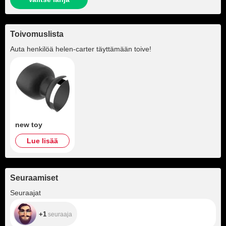
Toivomuslista
Auta henkilöä
helen-carter
täyttämään toive!
new toy
Lue lisää
Seuraamiset
+1
Seuraajat
+1
seuraaja