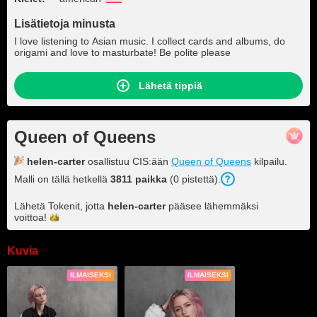
Lisätietoja minusta
I love listening to Asian music. I collect cards and albums, do
origami and love to masturbate! Be polite please
Lähetä tippiä
Queen of Queens
helen-carter
osallistuu CIS:ään
Queen of Queens
kilpailu.
Malli on tällä hetkellä
3811 paikka
(0 pistettä).
Lähetä Tokenit, jotta
helen-carter
pääsee lähemmäksi
voittoa!
Kuvia
ILMAISEKSI
ILMAISEKSI