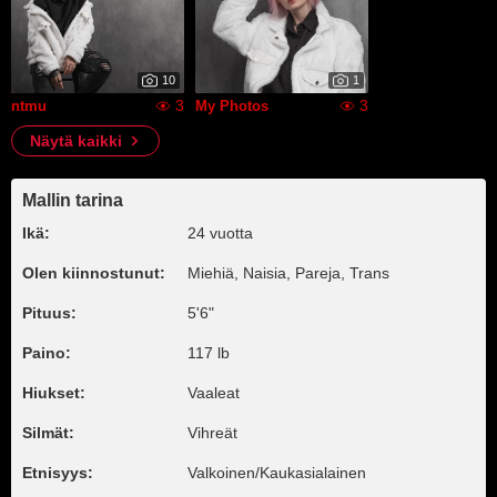
10
1
3
3
ntmu
My Photos
Näytä kaikki
Mallin tarina
Ikä:
24 vuotta
Olen kiinnostunut:
Miehiä, Naisia, Pareja, Trans
Pituus:
5'6"
Paino:
117 lb
Hiukset:
Vaaleat
Silmät:
Vihreät
Etnisyys:
Valkoinen/Kaukasialainen