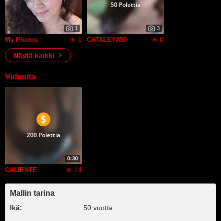
50 Polettia
1
3
1
0
My Photos
CATALEYA50
Näytä kaikki
Videoita
200 Polettia
0:30
14
CALIENTE
Mallin tarina
Ikä:
50 vuotta