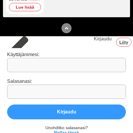
DISFRUTAR EN
Lue lisää
COMPAÑIA DE
MIS USUARIOS
Kirjaudu
Liity
Käyttäjänimesi:
Salasanasi:
Kirjaudu
Unohditko salasanasi?
Nollaa tässä