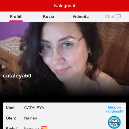
cataleya50
Kategoriat
Profiili
Kuvia
Videoita
Chat
cataleya50
Nimi:
CATALEYA
Mikä on
FanBoost?
Olen:
Nainen
Kielet:
Espanja