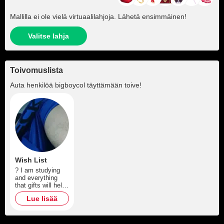
Mallilla ei ole vielä virtuaalilahjoja. Lähetä ensimmäinen!
Valitse lahja
Toivomuslista
Auta henkilöä
bigboycol
täyttämään toive!
Wish List
? I am studying
and everything
that gifts will help
me to fulfill my
Lue lisää
career and reach
my goals. Each
contribution
means a lot to