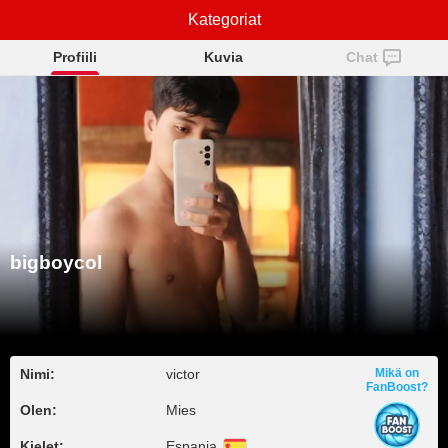
Kategoriat
bigboycol
Profiili
Kuvia
Chat
bigboycol
Nimi:
victor
Mikä on
FanBoost?
Olen:
Mies
Kielet:
Espanja