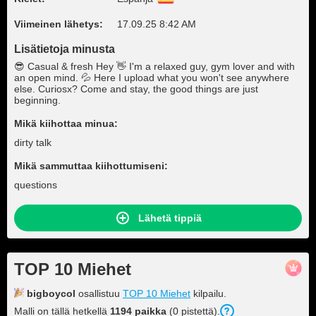
Viimeinen lähetys:
17.09.25 8:42 AM
Lisätietoja minusta
😎 Casual & fresh Hey 👋 I'm a relaxed guy, gym lover and with
an open mind. 💦 Here I upload what you won't see anywhere
else. Curiosx? Come and stay, the good things are just
beginning.
Mikä kiihottaa minua:
dirty talk
Mikä sammuttaa kiihottumiseni:
questions
Lähetä tippiä
TOP 10 Miehet
bigboycol
osallistuu
TOP 10 Miehet
kilpailu.
Malli on tällä hetkellä
1194 paikka
(0 pistettä).