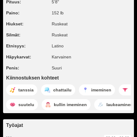
Pituus:
5'8"
Paino:
152 lb
Hiukset:
Ruskeat
Silmät:
Ruskeat
Etnisyys:
Latino
Häpykarvat:
Karvainen
Penis:
Suuri
Kiinnostuksen kohteet
tanssia
chattailu
imeminen
st
suutelu
kullin imeminen
laukeaminen
Työajat