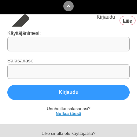
me, since it allows
me to continue
growing personally
Kirjaudu
and professional.
Liity
? Thanks for your
support, you are
part of my dream!
Käyttäjänimesi:
Salasanasi:
Kirjaudu
Unohditko salasanasi?
Nollaa tässä
Eikö sinulla ole käyttäjätiliä?