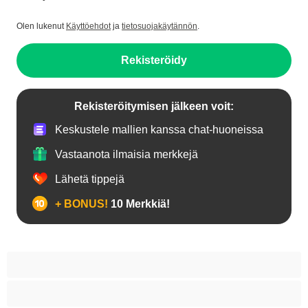
Olen lukenut
Käyttöehdot
ja
tietosuojakäytännön
.
Rekisteröidy
Rekisteröitymisen jälkeen voit:
Keskustele mallien kanssa chat-huoneissa
Vastaanota ilmaisia merkkejä
Lähetä tippejä
+ BONUS!
10 Merkkiä!
18+ teinejä
Aasialaisia