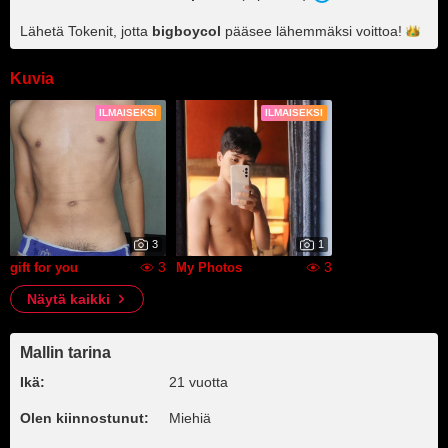
Lähetä Tokenit, jotta
bigboycol
pääsee lähemmäksi
voittoa!
Kuvia
ILMAISEKSI
ILMAISEKSI
3
1
3
3
gift for you
My Photos
Näytä kaikki
Mallin tarina
Ikä:
21 vuotta
Olen kiinnostunut:
Miehiä