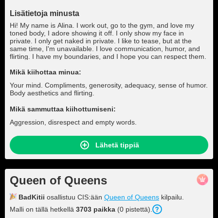
Lisätietoja minusta
Hi! My name is Alina. I work out, go to the gym, and love my
toned body, I adore showing it off. I only show my face in
private. I only get naked in private. I like to tease, but at the
same time, I'm unavailable. I love communication, humor, and
flirting. I have my boundaries, and I hope you can respect them.
Mikä kiihottaa minua:
Your mind. Compliments, generosity, adequacy, sense of humor.
Body aesthetics and flirting.
Mikä sammuttaa kiihottumiseni:
Aggression, disrespect and empty words.
Lähetä tippiä
Queen of Queens
BadKitii
osallistuu CIS:ään
Queen of Queens
kilpailu.
Malli on tällä hetkellä
3703 paikka
(0 pistettä).