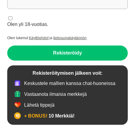
Olen yli 18-vuotias.
Olen lukenut
Käyttöehdot
ja
tietosuojakäytännön
.
Rekisteröidy
Rekisteröitymisen jälkeen voit:
Keskustele mallien kanssa chat-huoneissa
Vastaanota ilmaisia merkkejä
Lähetä tippejä
+ BONUS!
10 Merkkiä!