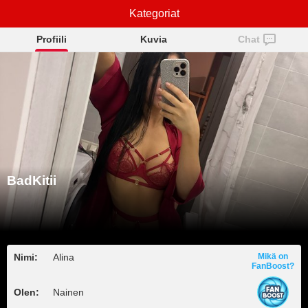
Kategoriat
BadKitii
Profiili
Kuvia
Chat
BadKitii
Nimi:
Alina
Mikä on
FanBoost?
Olen:
Nainen