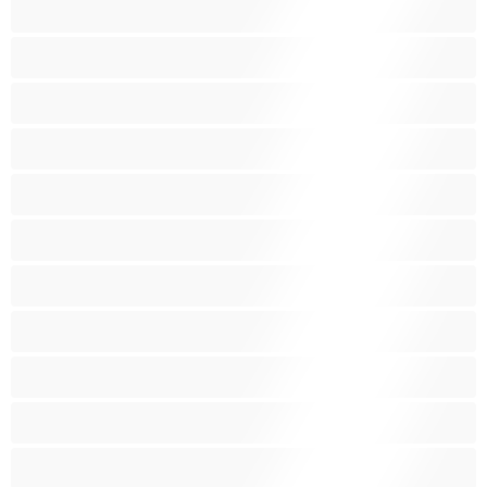
Opiskelijatyttöjä
Paras yksityishenkilöille
Pieniä tissejä
Pornotähtiä
Punapäitä
Raskaana olevia
Ruskeaveriköitä
Ryhmäseksiä
Siro
Sitomista
Squirttailua