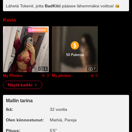
Lähetä Tokenit, jotta
BadKitii
pääsee lähemmäksi
voittoa!
Kuvia
ILMAISEKSI
50 Polettia
1
7
3
0
My Photos
My photos
Näytä kaikki
Mallin tarina
Ikä:
32 vuotta
Olen kiinnostunut:
Miehiä, Pareja
Pituus:
5'5"