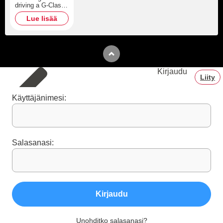
driving a G-Class
for ages? And
Lue lisää
taking some hot
photos in it too?
Make me happy if
you want to see it.
Kirjaudu
Liity
Käyttäjänimesi:
Salasanasi:
Kirjaudu
Unohditko salasanasi?