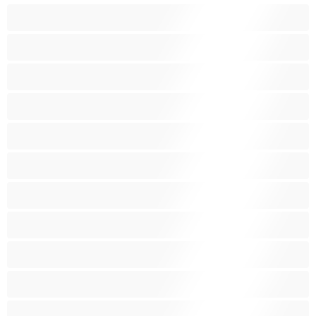
18+ teinejä
Aasialaisia
Ajeltuja pilluja
Anaali
Arabi
Beibejä
Blondeja
Fetissi
Intialainen
Iso perse
Isoja kauniita naisia