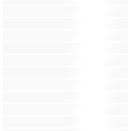
Isoja tissejä
Isoäitejä
Karvaisia pilluja
Keskikokoisia tissejä
Kotirouvia
Latino
Leluja
Lesboja
Lihaksikkaita
Muodokkaita